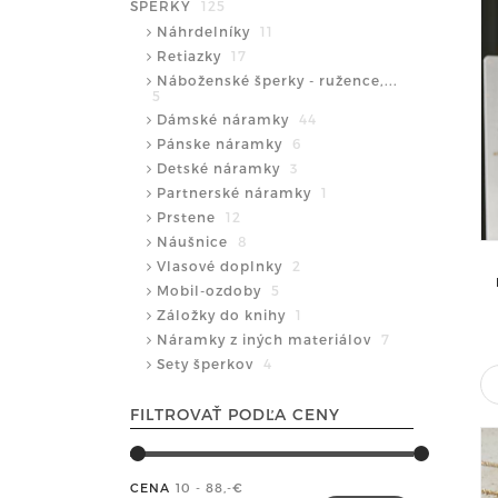
ŠPERKY
125
Náhrdelníky
11
Retiazky
17
Náboženské šperky - ružence,...
5
Dámské náramky
44
Pánske náramky
6
Detské náramky
3
Partnerské náramky
1
Prstene
12
Náušnice
8
Vlasové doplnky
2
Mobil-ozdoby
5
Záložky do knihy
1
Náramky z iných materiálov
7
Sety šperkov
4
FILTROVAŤ PODĽA CENY
CENA
10 - 88
,-€