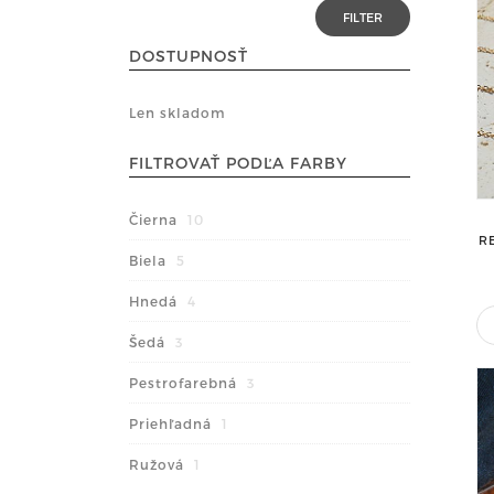
DOSTUPNOSŤ
Len skladom
FILTROVAŤ PODĽA FARBY
Čierna
10
R
Biela
5
Hnedá
4
Šedá
3
Pestrofarebná
3
Priehľadná
1
Ružová
1