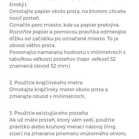
široký).
Omotajte papier okolo prsta, na ktorom chcete
nosiť prsteň.
Označte pero miesto, kde sa papier prekrýva.
Rozviňte papier a pomocou pravítka odmerajte
dĺžku od začiatku po označené miesto. To je
obvod vášho prsta.
Porovnajte nameranú hodnotu v milimetroch s
tabuľkou veľkostí prsteňov (napr. veľkosť 52
znamená obvod 52 mm).
2. Použitie krajčírskeho metra
Omotajte krajčírsky meter okolo prsta a
zmerajte obvod v milimetroch.
3. Použitie existujúceho prsteňa
Ak už máte prsteň, ktorý vám sedí, použite
pravítko alebo kruhový merací nástroj (ring
sizer) na zmeranie priemeru vnútorného otvoru.