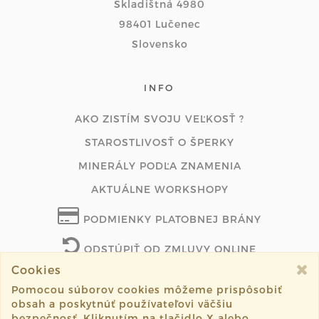
Skladištná 4980
98401 Lučenec
Slovensko
INFO
AKO ZISTÍM SVOJU VEĽKOSŤ ?
STAROSTLIVOSŤ O ŠPERKY
MINERÁLY PODĽA ZNAMENIA
AKTUÁLNE WORKSHOPY
PODMIENKY PLATOBNEJ BRÁNY
ODSTÚPIŤ OD ZMLUVY ONLINE
Cookies
Pomocou súborov cookies môžeme prispôsobiť
obsah a poskytnúť používateľovi väčšiu
©2026 lenasperky.com všetky práva vyhradené.
bezpečnosť. Kliknutím na tlačidlo X alebo