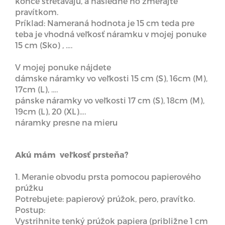
konce stretávajú, a následne ho zmerajte
pravítkom.
Príklad: Nameraná hodnota je 15 cm teda pre
teba je vhodná veľkosť náramku v mojej ponuke
15 cm (Sko) , ….
V mojej ponuke nájdete
dámske náramky vo veľkosti 15 cm (S), 16cm (M),
17cm (L), ….
pánske náramky vo veľkosti 17 cm (S), 18cm (M),
19cm (L), 20 (XL)….
náramky presne na mieru
Akú mám veľkosť prsteňa?
1. Meranie obvodu prsta pomocou papierového
prúžku
Potrebujete: papierový prúžok, pero, pravítko.
Postup:
Vystrihnite tenký prúžok papiera (približne 1 cm