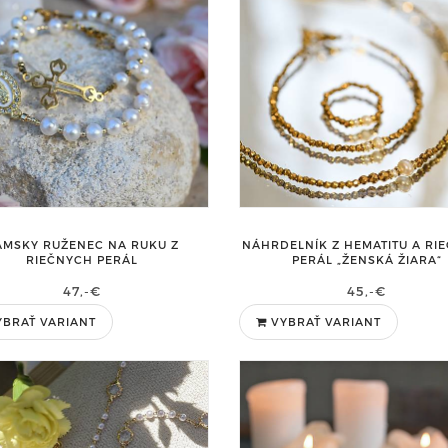
ÁMSKY RUŽENEC NA RUKU Z
NÁHRDELNÍK Z HEMATITU A RI
RIEČNYCH PERÁL
PERÁL „ŽENSKÁ ŽIARA“
47,-€
45,-€
BRAŤ VARIANT
VYBRAŤ VARIANT