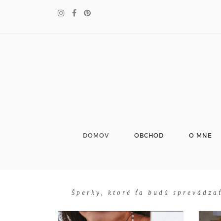
DOMOV
OBCHOD
O MNE
Šperky, ktoré ťa budú sprevádzať