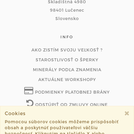
Skladištná 4980
98401 Lučenec
Slovensko
INFO
AKO ZISTÍM SVOJU VEĽKOSŤ ?
STAROSTLIVOSŤ O ŠPERKY
MINERÁLY PODĽA ZNAMENIA
AKTUÁLNE WORKSHOPY
PODMIENKY PLATOBNEJ BRÁNY
ODSTÚPIŤ OD ZMLUVY ONLINE
Cookies
Pomocou súborov cookies môžeme prispôsobiť
obsah a poskytnúť používateľovi väčšiu
©2026 lenasperky.com všetky práva vyhradené.
bezpečnosť. Kliknutím na tlačidlo X alebo