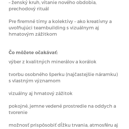
– ženský kruh, vítanie nového obdobia,
prechodový rituál
Pre firemné tímy a kolektívy – ako kreatívny a
uvoľňujúci teambuilding s vizuálnym aj
hmatovým zážitkom
Čo môžete očakávať:
výber z kvalitných minerálov a korálok
tvorbu osobného šperku (najčastejšie náramku)
s vlastným významom
vizuálny aj hmatový zážitok
pokojné, jemne vedené prostredie na oddych a
tvorenie
možnosť prispôsobiť dĺžku trvania, atmosféru aj