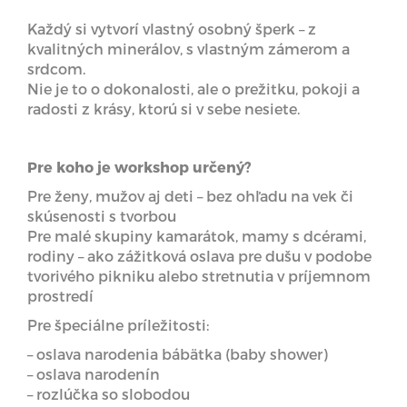
Každý si vytvorí vlastný osobný šperk – z
kvalitných minerálov, s vlastným zámerom a
srdcom.
Nie je to o dokonalosti, ale o prežitku, pokoji a
radosti z krásy, ktorú si v sebe nesiete.
Pre koho je workshop určený?
Pre ženy, mužov aj deti – bez ohľadu na vek či
skúsenosti s tvorbou
Pre malé skupiny kamarátok, mamy s dcérami,
rodiny – ako zážitková oslava pre dušu v podobe
tvorivého pikniku alebo stretnutia v príjemnom
prostredí
Pre špeciálne príležitosti:
– oslava narodenia bábätka (baby shower)
– oslava narodenín
– rozlúčka so slobodou