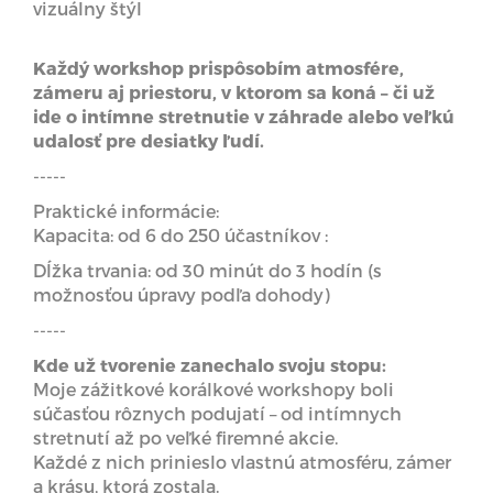
vizuálny štýl
Každý workshop prispôsobím atmosfére,
zámeru aj priestoru, v ktorom sa koná – či už
ide o intímne stretnutie v záhrade alebo veľkú
udalosť pre desiatky ľudí.
-----
Praktické informácie:
Kapacita: od 6 do 250 účastníkov :
Dĺžka trvania: od 30 minút do 3 hodín (s
možnosťou úpravy podľa dohody)
-----
Kde už tvorenie zanechalo svoju stopu:
Moje zážitkové korálkové workshopy boli
súčasťou rôznych podujatí – od intímnych
stretnutí až po veľké firemné akcie.
Každé z nich prinieslo vlastnú atmosféru, zámer
a krásu, ktorá zostala.