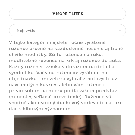
MORE FILTERS
Najnovšie
V tejto kategórii nájdete ručne vyrábané
ružence určené na každodenné nosenie aj tiché
chvíle modlitby. Sú tu ružence na ruku,
modlitebné ružence na krk aj ružence do auta.
Každý ruženec vzniká s dôrazom na detail a
symboliku. Väčšinu ružencov vyrábam na
objednávku – môžete si vybrať z hotových, už
navrhnutých kúskov, alebo vám ruženec
prispôsobím na mieru podľa vašich predstáv
(minerály, veľkosť, prevedenie). Ružence sú
vhodné ako osobný duchovný sprievodca aj ako
dar s hlbokým významom.