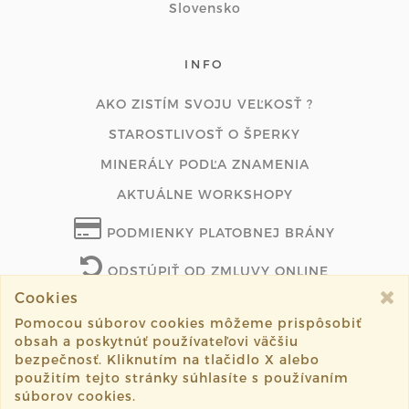
Slovensko
INFO
AKO ZISTÍM SVOJU VEĽKOSŤ ?
STAROSTLIVOSŤ O ŠPERKY
MINERÁLY PODĽA ZNAMENIA
AKTUÁLNE WORKSHOPY
PODMIENKY PLATOBNEJ BRÁNY
ODSTÚPIŤ OD ZMLUVY ONLINE
Cookies
Pomocou súborov cookies môžeme prispôsobiť
obsah a poskytnúť používateľovi väčšiu
©2026 lenasperky.com všetky práva vyhradené.
bezpečnosť. Kliknutím na tlačidlo X alebo
použitím tejto stránky súhlasíte s používaním
Vytvorené systémom
sashe.sk
súborov cookies.