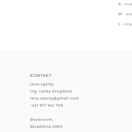
S – cc
M – c
L – cc
KONTAKT
Lena sperky
Ing. Lenka Drugdová
lena.sperky@gmail.com
+421 917 942 708
Showroom:
Skladištná 4980