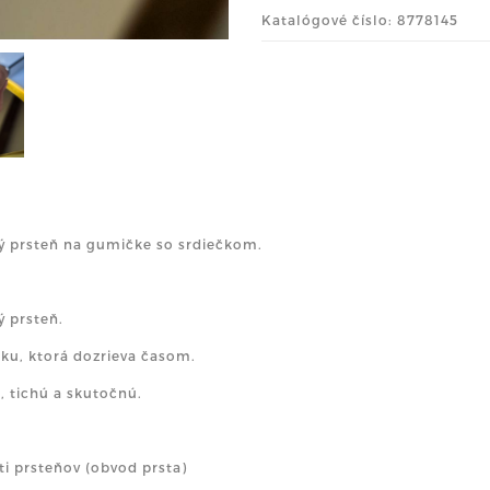
Katalógové číslo: 8778145
ý prsteň na gumičke so srdiečkom.
ý prsteň.
sku, ktorá dozrieva časom.
 tichú a skutočnú.
ti prsteňov (obvod prsta)