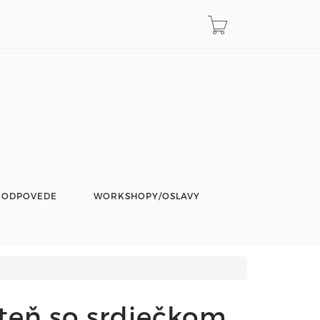
 ODPOVEDE
WORKSHOPY/OSLAVY
steň so srdiečkom