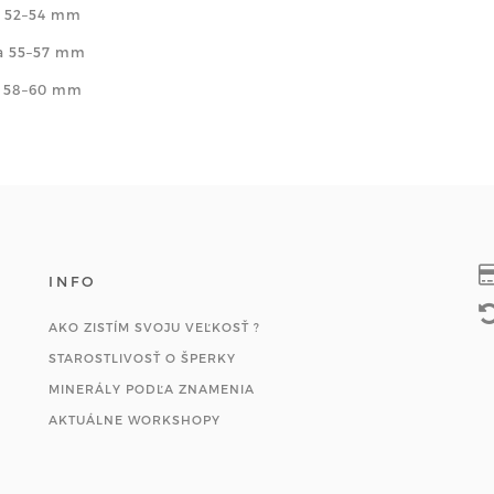
a 52–54 mm
ca 55–57 mm
a 58–60 mm
INFO
AKO ZISTÍM SVOJU VEĽKOSŤ ?
STAROSTLIVOSŤ O ŠPERKY
MINERÁLY PODĽA ZNAMENIA
AKTUÁLNE WORKSHOPY