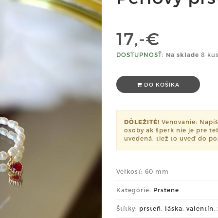
17,-€
DOSTUPNOSŤ:
Na sklade
8 kus
DO KOŠÍKA
DÔLEŽITÉ!
Venovanie: Napí
osoby ak šperk nie je pre t
uvedená, tiež to uveď do p
Veľkosť: 60 mm
Kategórie:
Prstene
Štítky:
prsteň
,
láska
,
valentín
,