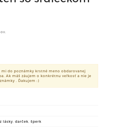
ov.
š mi do poznámky krstné meno obdarovanej
eba. Ak máš záujem o konkrétnu veľkosť a nie je
oznámky . Ďakujem :)
z lásky
,
darček
,
šperk