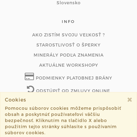
Slovensko
INFO
AKO ZISTÍM SVOJU VEĽKOSŤ ?
STAROSTLIVOSŤ O ŠPERKY
MINERÁLY PODĽA ZNAMENIA
AKTUÁLNE WORKSHOPY
PODMIENKY PLATOBNEJ BRÁNY
ODSTÚPIŤ OD ZMLUVY ONLINE
Cookies
Pomocou súborov cookies môžeme prispôsobiť
obsah a poskytnúť používateľovi väčšiu
©2026 lenasperky.com všetky práva vyhradené.
bezpečnosť. Kliknutím na tlačidlo X alebo
použitím tejto stránky súhlasíte s používaním
Vytvorené systémom
sashe.sk
súborov cookies.