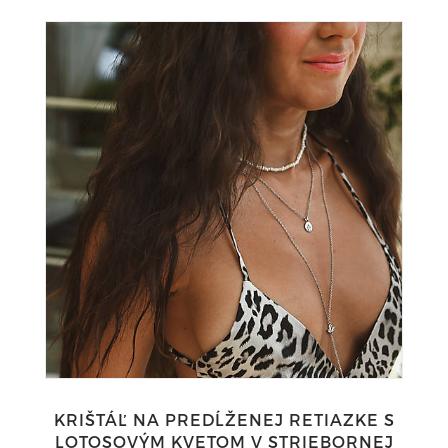
KRIŠTÁĽ NA PREDĹŽENEJ RETIAZKE S
LOTOSOVÝM KVETOM V STRIEBORNEJ