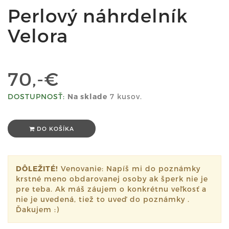
Perlový náhrdelník
Velora
70,-€
DOSTUPNOSŤ:
Na sklade
7 kusov.
DO KOŠÍKA
DÔLEŽITÉ!
Venovanie: Napíš mi do poznámky
krstné meno obdarovanej osoby ak šperk nie je
pre teba. Ak máš záujem o konkrétnu veľkosť a
nie je uvedená, tiež to uveď do poznámky .
Ďakujem :)