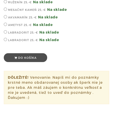
Na sklade
RUŽENÍN
25,-€
Na sklade
MESAČNÝ KAMEŇ
25,-€
Na sklade
AKVAMARÍN
25,-€
Na sklade
AMETYST
25,-€
Na sklade
LABRADORIT
25,-€
Na sklade
LABRADORIT
25,-€
DO KOŠÍKA
DÔLEŽITÉ!
Venovanie: Napíš mi do poznámky
krstné meno obdarovanej osoby ak šperk nie je
pre teba. Ak máš záujem o konkrétnu veľkosť a
nie je uvedená, tiež to uveď do poznámky .
Ďakujem :)