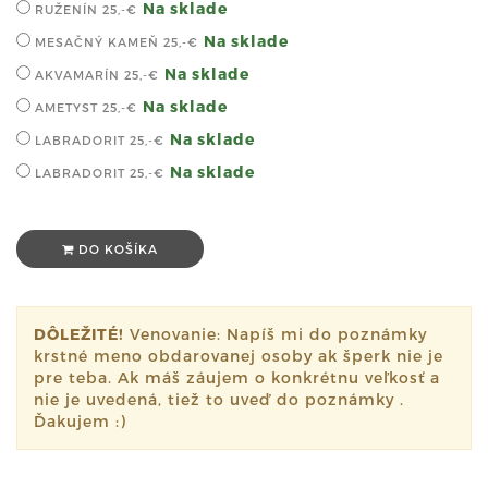
Na sklade
RUŽENÍN
25,-€
Na sklade
MESAČNÝ KAMEŇ
25,-€
Na sklade
AKVAMARÍN
25,-€
Na sklade
AMETYST
25,-€
Na sklade
LABRADORIT
25,-€
Na sklade
LABRADORIT
25,-€
DO KOŠÍKA
DÔLEŽITÉ!
Venovanie: Napíš mi do poznámky
krstné meno obdarovanej osoby ak šperk nie je
pre teba. Ak máš záujem o konkrétnu veľkosť a
nie je uvedená, tiež to uveď do poznámky .
Ďakujem :)