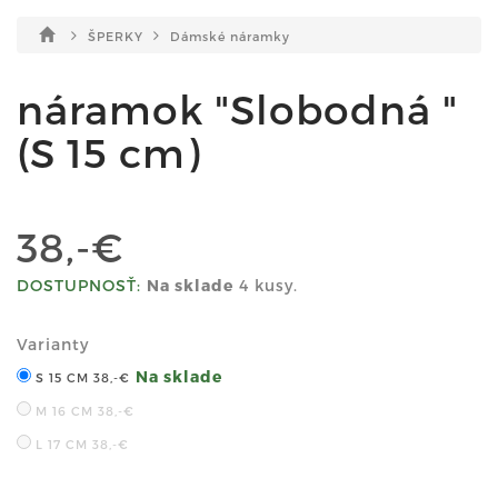
ŠPERKY
Dámské náramky
náramok "Slobodná "
(S 15 cm)
38,-€
DOSTUPNOSŤ:
Na sklade
4 kusy.
Varianty
Na sklade
S 15 CM
38,-€
M 16 CM
38,-€
L 17 CM
38,-€