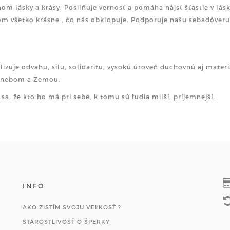
m lásky a krásy. Posilňuje vernosť a pomáha nájsť šťastie v lás
m všetko krásne , čo nás obklopuje. Podporuje našu sebadôveru
izuje odvahu, silu, solidaritu, vysokú úroveň duchovnú aj mater
 nebom a Zemou.
 sa, že kto ho má pri sebe, k tomu sú ľudia milší, príjemnejší.
INFO
AKO ZISTÍM SVOJU VEĽKOSŤ ?
STAROSTLIVOSŤ O ŠPERKY