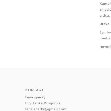
Kameňo
zmyslo
srdca.
Drevo
Symbol
medzi
Hovorí
KONTAKT
Lena sperky
Ing. Lenka Drugdová
lena.sperky@gmail.com