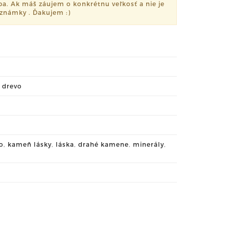
eba. Ak máš záujem o konkrétnu veľkosť a nie je
oznámky . Ďakujem :)
é drevo
o
,
kameň lásky
,
láska
,
drahé kamene
,
minerály
,