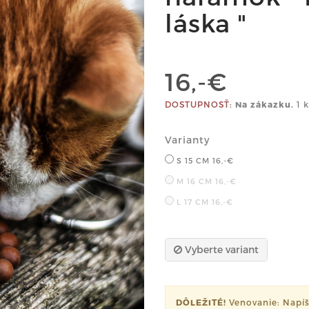
láska "
16,-€
DOSTUPNOSŤ:
Na zákazku.
1 k
Varianty
S 15 CM
16,-€
M 16 CM
16,-€
L 17 CM
16,-€
Vyberte variant
DÔLEŽITÉ!
Venovanie: Napí