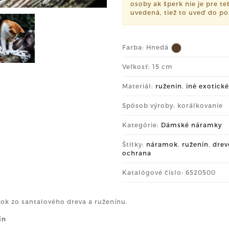
osoby ak šperk nie je pre t
uvedená, tiež to uveď do p
Farba:
Hnedá
Veľkosť: 15 cm
Materiál:
ruženín
,
iné exotick
Spôsob výroby: korálkovanie
Kategórie:
Dámské náramky
Štítky:
náramok
,
ruženín
,
drev
ochrana
Katalógové číslo: 6520500
k zo santalového dreva a ruženínu.
ín