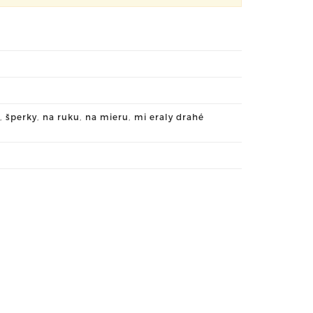
,
šperky
,
na ruku
,
na mieru
,
mi eraly drahé