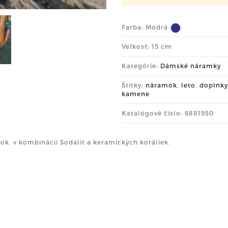
Farba:
Modrá
Veľkosť: 15 cm
Kategórie:
Dámské náramky
Štítky:
náramok
,
leto
,
doplnky
kamene
Katalógové číslo: 6881950
k v kombinácii Sodalit a keramických koráliek.