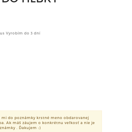
us Vyrobím do 3 dní
š mi do poznámky krstné meno obdarovanej
eba. Ak máš záujem o konkrétnu veľkosť a nie je
oznámky . Ďakujem :)