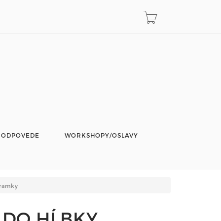
 ODPOVEDE
WORKSHOPY/OSLAVY
ramky
DO HĹBKY