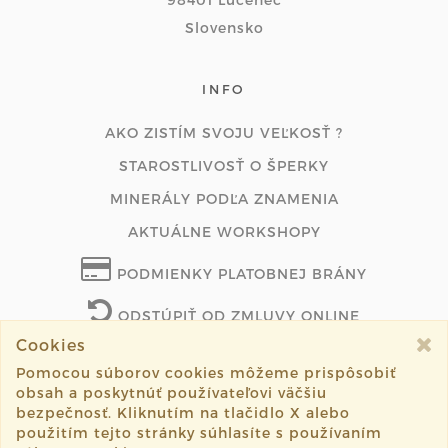
Slovensko
INFO
AKO ZISTÍM SVOJU VEĽKOSŤ ?
STAROSTLIVOSŤ O ŠPERKY
MINERÁLY PODĽA ZNAMENIA
AKTUÁLNE WORKSHOPY
PODMIENKY PLATOBNEJ BRÁNY
ODSTÚPIŤ OD ZMLUVY ONLINE
Cookies
Pomocou súborov cookies môžeme prispôsobiť
obsah a poskytnúť používateľovi väčšiu
©2026 lenasperky.com všetky práva vyhradené.
bezpečnosť. Kliknutím na tlačidlo X alebo
použitím tejto stránky súhlasíte s používaním
Vytvorené systémom
sashe.sk