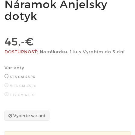
Náramok Anjelsky
dotyk
45,-€
DOSTUPNOSŤ:
Na zákazku.
1 kus Vyrobím do 3 dní
Varianty
S 15 CM
45,-€
M 16 CM
45,-€
L 17 CM
45,-€
Vyberte variant