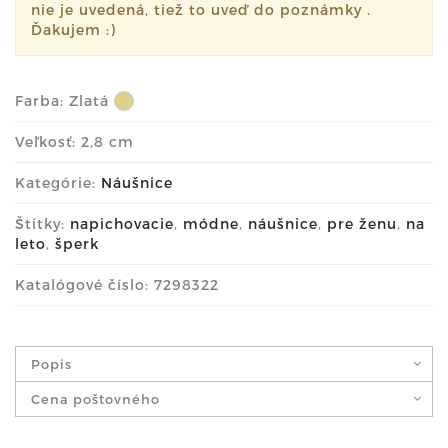
nie je uvedená, tiež to uveď do poznámky .
Ďakujem :)
Farba:
Zlatá
Veľkosť: 2,8 cm
Kategórie:
Náušnice
Štítky:
napichovacie
,
módne
,
náušnice
,
pre ženu
,
na
leto
,
šperk
Katalógové číslo: 7298322
Popis
Cena poštovného