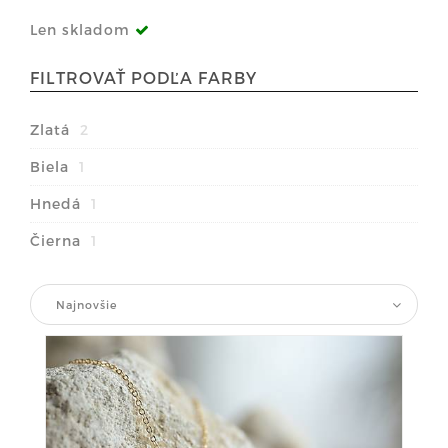
Len skladom
FILTROVAŤ PODĽA FARBY
Zlatá
2
Biela
1
Hnedá
1
Čierna
1
Najnovšie