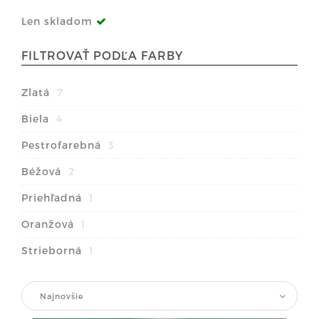
Len skladom
FILTROVAŤ PODĽA FARBY
Zlatá
7
Biela
4
Pestrofarebná
3
Béžová
2
Priehľadná
1
Oranžová
1
Strieborná
1
Najnovšie